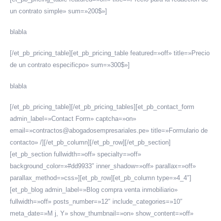
un contrato simple» sum=»200$»]
blabla
HORARIO DE ATENCIÓN:
Lunes a Viernes de 08:30 a.m. a 6:00 p.m.
[/et_pb_pricing_table][et_pb_pricing_table featured=»off» title=»Precio
de un contrato especificpo» sum=»300$»]
SOMOS MIEMBROS DE:
blabla
[/et_pb_pricing_table][/et_pb_pricing_tables][et_pb_contact_form
admin_label=»Contact Form» captcha=»on»
email=»contractos@abogadosempresariales.pe» title=»Formulario de
contacto» /][/et_pb_column][/et_pb_row][/et_pb_section]
ESTAMOS APOYANDO A:
[et_pb_section fullwidth=»off» specialty=»off»
background_color=»#dd9933″ inner_shadow=»off» parallax=»off»
parallax_method=»css»][et_pb_row][et_pb_column type=»4_4″]
[et_pb_blog admin_label=»Blog compra venta inmobiliario»
fullwidth=»off» posts_number=»12″ include_categories=»10″
meta_date=»M j, Y» show_thumbnail=»on» show_content=»off»