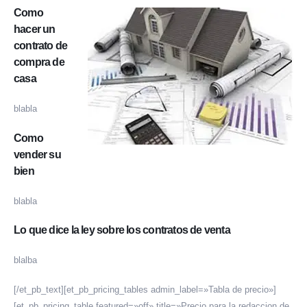
Como
hacer un
contrato de
compra de
casa
blabla
Como
vender su
bien
blabla
Lo que dice la ley sobre los contratos de venta
blalba
[/et_pb_text][et_pb_pricing_tables admin_label=»Tabla de precio»]
[et_pb_pricing_table featured=»off» title=»Precio para la redaccion de